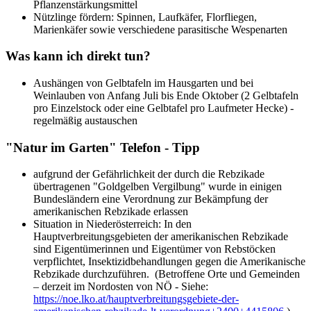
Pflanzenstärkungsmittel
Nützlinge fördern: Spinnen, Laufkäfer, Florfliegen,
Marienkäfer sowie verschiedene parasitische Wespenarten
Was kann ich direkt tun?
Aushängen von Gelbtafeln im Hausgarten und bei
Weinlauben von Anfang Juli bis Ende Oktober (2 Gelbtafeln
pro Einzelstock oder eine Gelbtafel pro Laufmeter Hecke) -
regelmäßig austauschen
"Natur im Garten" Telefon - Tipp
aufgrund der Gefährlichkeit der durch die Rebzikade
übertragenen "Goldgelben Vergilbung" wurde in einigen
Bundesländern eine Verordnung zur Bekämpfung der
amerikanischen Rebzikade erlassen
Situation in Niederösterreich: In den
Hauptverbreitungsgebieten der amerikanischen Rebzikade
sind Eigentümerinnen und Eigentümer von Rebstöcken
verpflichtet, Insektizidbehandlungen gegen die Amerikanische
Rebzikade durchzuführen. (Betroffene Orte und Gemeinden
– derzeit im Nordosten von NÖ - Siehe:
https://noe.lko.at/hauptverbreitungsgebiete-der-