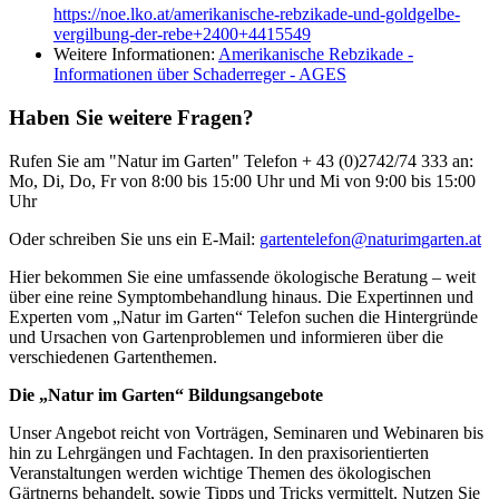
https://noe.lko.at/amerikanische-rebzikade-und-goldgelbe-
vergilbung-der-rebe+2400+4415549
Weitere Informationen:
Amerikanische Rebzikade -
Informationen über Schaderreger - AGES
Haben Sie weitere Fragen?
Rufen Sie am "Natur im Garten" Telefon
+ 43 (0)2742/74 333
an:
Mo, Di, Do, Fr von 8:00 bis 15:00 Uhr und Mi von 9:00 bis 15:00
Uhr
Oder schreiben Sie uns ein E-Mail:
gartentelefon@naturimgarten.at
Hier bekommen Sie eine umfassende ökologische Beratung – weit
über eine reine Symptombehandlung hinaus. Die Expertinnen und
Experten vom „Natur im Garten“ Telefon suchen die Hintergründe
und Ursachen von Gartenproblemen und informieren über die
verschiedenen Gartenthemen.
Die „Natur im Garten“ Bildungsangebote
Unser Angebot reicht von Vorträgen, Seminaren und Webinaren bis
hin zu Lehrgängen und Fachtagen. In den praxisorientierten
Veranstaltungen werden wichtige Themen des ökologischen
Gärtnerns behandelt, sowie Tipps und Tricks vermittelt. Nutzen Sie