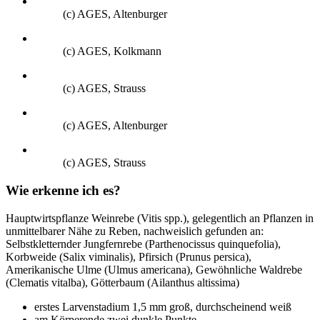
(c) AGES, Altenburger
(c) AGES, Kolkmann
(c) AGES, Strauss
(c) AGES, Altenburger
(c) AGES, Strauss
Wie erkenne ich es?
Hauptwirtspflanze Weinrebe (Vitis spp.), gelegentlich an Pflanzen in
unmittelbarer Nähe zu Reben, nachweislich gefunden an:
Selbstkletternder Jungfernrebe (Parthenocissus quinquefolia),
Korbweide (Salix viminalis), Pfirsich (Prunus persica),
Amerikanische Ulme (Ulmus americana), Gewöhnliche Waldrebe
(Clematis vitalba), Götterbaum (Ailanthus altissima)
erstes Larvenstadium 1,5 mm groß, durchscheinend weiß
am Körperende zwei dunkle Punkte