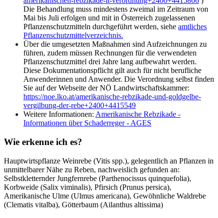
amerikanischen-rebzikade-lt-verordnung+2400+4415806
)
Die Behandlung muss mindestens zweimal im Zeitraum von
Mai bis Juli erfolgen und mit in Österreich zugelassenen
Pflanzenschutzmitteln durchgeführt werden, siehe
amtliches
Pflanzenschutzmittelverzeichnis.
Über die umgesetzten Maßnahmen sind Aufzeichnungen zu
führen, zudem müssen Rechnungen für die verwendeten
Pflanzenschutzmittel drei Jahre lang aufbewahrt werden.
Diese Dokumentationspflicht gilt auch für nicht berufliche
Anwenderinnen und Anwender. Die Verordnung selbst finden
Sie auf der Webseite der NÖ Landwirtschaftskammer:
https://noe.lko.at/amerikanische-rebzikade-und-goldgelbe-
vergilbung-der-rebe+2400+4415549
Weitere Informationen:
Amerikanische Rebzikade -
Informationen über Schaderreger - AGES
Wie erkenne ich es?
Hauptwirtspflanze Weinrebe (Vitis spp.), gelegentlich an Pflanzen in
unmittelbarer Nähe zu Reben, nachweislich gefunden an:
Selbstkletternder Jungfernrebe (Parthenocissus quinquefolia),
Korbweide (Salix viminalis), Pfirsich (Prunus persica),
Amerikanische Ulme (Ulmus americana), Gewöhnliche Waldrebe
(Clematis vitalba), Götterbaum (Ailanthus altissima)