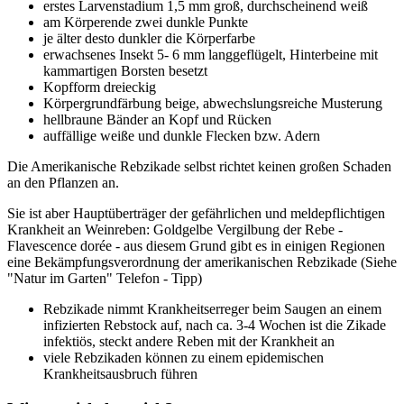
erstes Larvenstadium 1,5 mm groß, durchscheinend weiß
am Körperende zwei dunkle Punkte
je älter desto dunkler die Körperfarbe
erwachsenes Insekt 5- 6 mm langgeflügelt, Hinterbeine mit
kammartigen Borsten besetzt
Kopfform dreieckig
Körpergrundfärbung beige, abwechslungsreiche Musterung
hellbraune Bänder an Kopf und Rücken
auffällige weiße und dunkle Flecken bzw. Adern
Die Amerikanische Rebzikade selbst richtet keinen großen Schaden
an den Pflanzen an.
Sie ist aber Hauptüberträger der gefährlichen und meldepflichtigen
Krankheit an Weinreben: Goldgelbe Vergilbung der Rebe -
Flavescence dorée - aus diesem Grund gibt es in einigen Regionen
eine Bekämpfungsverordnung der amerikanischen Rebzikade (Siehe
"Natur im Garten" Telefon - Tipp)
Rebzikade nimmt Krankheitserreger beim Saugen an einem
infizierten Rebstock auf, nach ca. 3-4 Wochen ist die Zikade
infektiös, steckt andere Reben mit der Krankheit an
viele Rebzikaden können zu einem epidemischen
Krankheitsausbruch führen