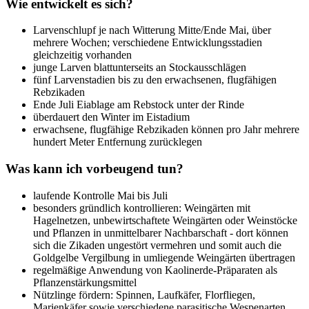
Wie entwickelt es sich?
Larvenschlupf je nach Witterung Mitte/Ende Mai, über
mehrere Wochen; verschiedene Entwicklungsstadien
gleichzeitig vorhanden
junge Larven blattunterseits an Stockausschlägen
fünf Larvenstadien bis zu den erwachsenen, flugfähigen
Rebzikaden
Ende Juli Eiablage am Rebstock unter der Rinde
überdauert den Winter im Eistadium
erwachsene, flugfähige Rebzikaden können pro Jahr mehrere
hundert Meter Entfernung zurücklegen
Was kann ich vorbeugend tun?
laufende Kontrolle Mai bis Juli
besonders gründlich kontrollieren: Weingärten mit
Hagelnetzen, unbewirtschaftete Weingärten oder Weinstöcke
und Pflanzen in unmittelbarer Nachbarschaft - dort können
sich die Zikaden ungestört vermehren und somit auch die
Goldgelbe Vergilbung in umliegende Weingärten übertragen
regelmäßige Anwendung von Kaolinerde-Präparaten als
Pflanzenstärkungsmittel
Nützlinge fördern: Spinnen, Laufkäfer, Florfliegen,
Marienkäfer sowie verschiedene parasitische Wespenarten