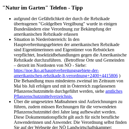
"Natur im Garten" Telefon - Tipp
aufgrund der Gefährlichkeit der durch die Rebzikade
übertragenen "Goldgelben Vergilbung" wurde in einigen
Bundesländern eine Verordnung zur Bekämpfung der
amerikanischen Rebzikade erlassen
Situation in Niederösterreich: In den
Hauptverbreitungsgebieten der amerikanischen Rebzikade
sind Eigentümerinnen und Eigentümer von Rebstöcken
verpflichtet, Insektizidbehandlungen gegen die Amerikanische
Rebzikade durchzuführen. (Betroffene Orte und Gemeinden
– derzeit im Nordosten von NÖ - Siehe:
https://noe.lko.at/hauptverbreitungsgebiete-der-
amerikanischen-rebzikade-lt-verordnung+2400+4415806
)
Die Behandlung muss mindestens zweimal im Zeitraum von
Mai bis Juli erfolgen und mit in Österreich zugelassenen
Pflanzenschutzmitteln durchgeführt werden, siehe
amtliches
Pflanzenschutzmittelverzeichnis.
Über die umgesetzten Maßnahmen sind Aufzeichnungen zu
führen, zudem müssen Rechnungen für die verwendeten
Pflanzenschutzmittel drei Jahre lang aufbewahrt werden.
Diese Dokumentationspflicht gilt auch für nicht berufliche
Anwenderinnen und Anwender. Die Verordnung selbst finden
Sie auf der Webseite der NÖ Landwirtschaftskammer: