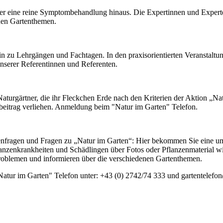
er eine reine Symptombehandlung hinaus. Die Expertinnen und Expert
nen Gartenthemen.
n zu Lehrgängen und Fachtagen. In den praxisorientierten Veranstalt
unserer Referentinnen und Referenten.
Naturgärtner, die ihr Fleckchen Erde nach den Kriterien der Aktion „N
eitrag verliehen. Anmeldung beim "Natur im Garten" Telefon.
artenfragen und Fragen zu „Natur im Garten“: Hier bekommen Sie eine u
nzenkrankheiten und Schädlingen über Fotos oder Pflanzenmaterial w
oblemen und informieren über die verschiedenen Gartenthemen.
Natur im Garten" Telefon unter:
+43 (0) 2742/74 333
und
gartentelefo